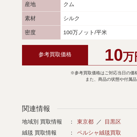
産地
クム
素材
シルク
密度
100万ノット/平米
10
万
参考買取価格
※参考買取価格はご対応当日の価
また、商品の状態や付属品
関連情報
地域別 買取情報
東京都
目黒区
絨毯 買取情報
ペルシャ絨毯買取