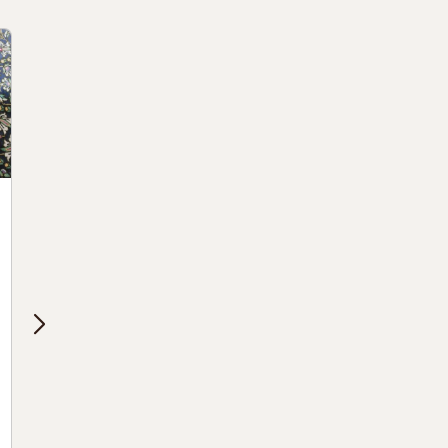
ペルシャ絨毯
ペルシャ絨毯
東京都 渋谷区
東京都 新
渋谷区にてペルシャ絨毯買
新宿区にてペ
取からのクリーニング
取
出張買取
出張買取
2024.04.07