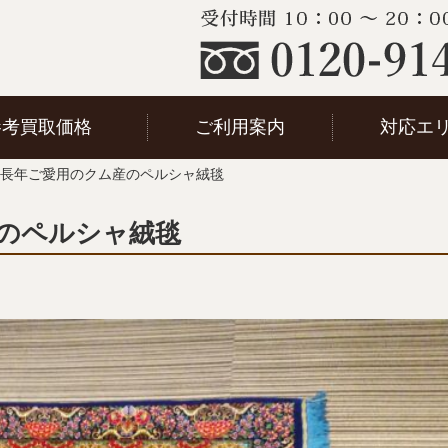
参考買取価格
ご利用案内
対応エ
長年ご愛用のクム産のペルシャ絨毯
のペルシャ絨毯