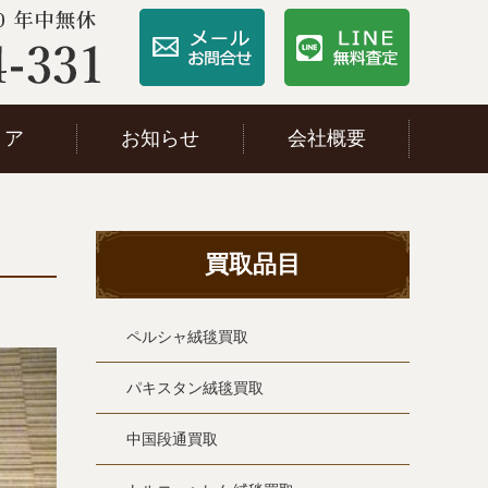
リア
お知らせ
会社概要
買取品目
ペルシャ絨毯買取
パキスタン絨毯買取
中国段通買取