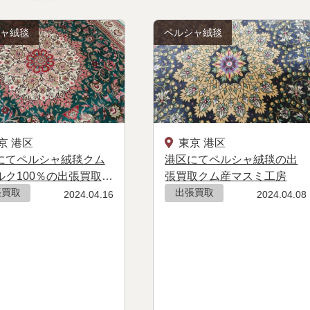
シャ絨毯
ペルシャ絨毯
京 港区
東京 港区
にてペルシャ絨毯クム
港区にてペルシャ絨毯の出
ルク100％の出張買取で
張買取クム産マスミ工房
！
張買取
出張買取
2024.04.16
2024.04.08