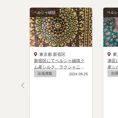
ペルシャ絨毯
ペル
東京都 新宿区
東
新宿区にてペルシャ絨毯ク
港区
ム産シルク、ラクシャニ工
産シ
房の出張買取
した
出張買取
出
2024.09.25