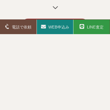
ペルシャ絨毯
東京 港区
港区にてペルシャ絨毯の出張買取ク
ム産マスミ工房
買取実績一覧を見る
電話で依頼
WEB申込み
LINE査定
出張買取
2024.04.08
お問合わせ