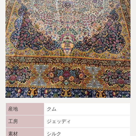
産地
クム
工房
ジェッディ
素材
シルク