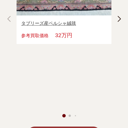
参考
タブリーズ産ペルシャ絨毯
32
万円
参考買取価格