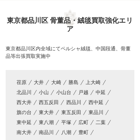
東京都品川区 骨董品・絨毯買取強化エリ
ア
東京都品川区内全域にてペルシャ絨毯、中国段通、骨董
品等出張買取実施中
荏原
大井
大崎
勝島
上大崎
北品川
小山
小山台
戸越
中延
西大井
西五反田
西品川
西中延
旗の台
東大井
東五反田
東品川
東中延
東八潮
平塚
広町
二葉
南大井
南品川
八潮
豊町