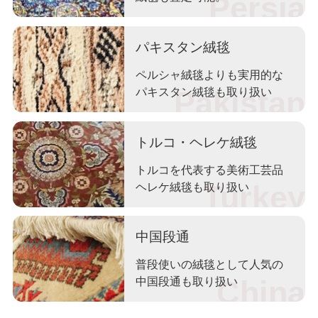
パキスタン絨毯
ペルシャ絨毯よりも実用的な
パキスタン絨毯も取り扱い
トルコ・ヘレケ絨毯
トルコを代表する美術工芸品
ヘレケ絨毯も取り扱い
中国段通
普段使いの絨毯として人気の
中国段通も取り扱い